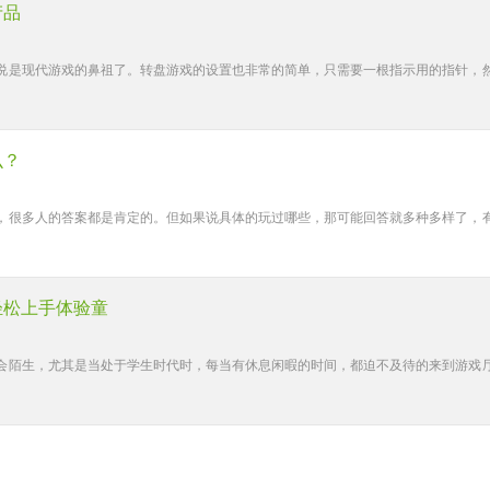
产品
说是现代游戏的鼻祖了。转盘游戏的设置也非常的简单，只需要一根指示用的指针，
么？
，很多人的答案都是肯定的。但如果说具体的玩过哪些，那可能回答就多种多样了，
轻松上手体验童
戏不会陌生，尤其是当处于学生时代时，每当有休息闲暇的时间，都迫不及待的来到游戏