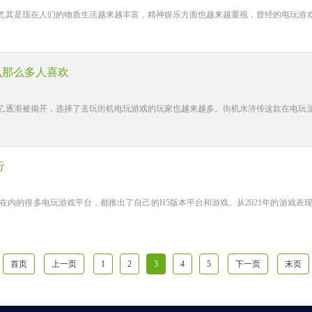
尤其是现在人们的物质生活越来越丰富，精神娱乐方面也越来越重视，曾经的电玩游戏，
么那么多人喜欢
忆逐渐被揭开，选择了去玩街机电玩游戏的玩家也越来越多。街机水浒传这款在电玩
行
在内的很多电玩游戏平台，都推出了自己的H5版本平台和游戏。从2021年的游戏表
首页
上一页
1
2
3
4
5
下一页
末页