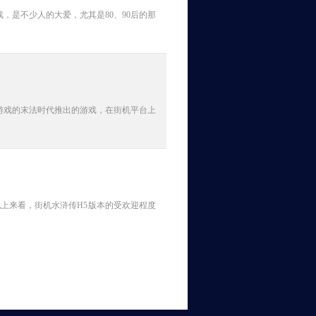
是不少人的大爱，尤其是80、90后的那
游戏的末法时代推出的游戏，在街机平台上
现上来看，街机水浒传H5版本的受欢迎程度