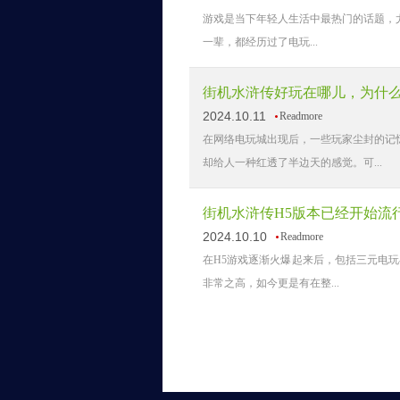
游戏是当下年轻人生活中最热门的话题，
一辈，都经历过了电玩...
街机水浒传好玩在哪儿，为什
2024.10.11
Readmore
在网络电玩城出现后，一些玩家尘封的记
却给人一种红透了半边天的感觉。可...
街机水浒传H5版本已经开始流
2024.10.10
Readmore
在H5游戏逐渐火爆起来后，包括三元电玩
非常之高，如今更是有在整...