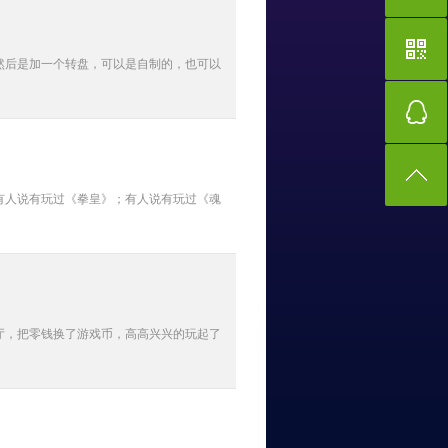
然后是加一个转盘，可以是自制的，也可以
有人说有玩过《拳皇》；有人说有玩过《魂
厅，把零钱换了游戏币，高高兴兴的玩起了