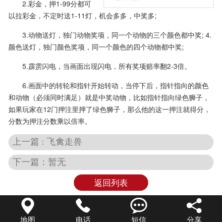
2.彩金，押1-99分都可
以拉彩金，不定时送1-11灯，机会多多，中奖多;
3.动物送灯，独门动物奖项，同一个动物的三个颜色都中奖; 4.
颜色送灯，独门颜色奖项，同一个颜色的四个动物都中奖;
5.霹雳闪电，当画面出现闪电，所有奖项赔率翻2-3倍。
6.画面中的转轮和指针开始转动，当停下后，指针指向的颜色
和动物（必须同时满足）就是中奖动物，比如指针指向绿色狮子，
如果玩家在12门押注里押了绿色狮子，那么他的这一押注就得分，
分数为押注分数乘以倍率。
上一篇 : 飞禽走兽
下一篇：暂无
返回列表




地图
电话
短信
分享