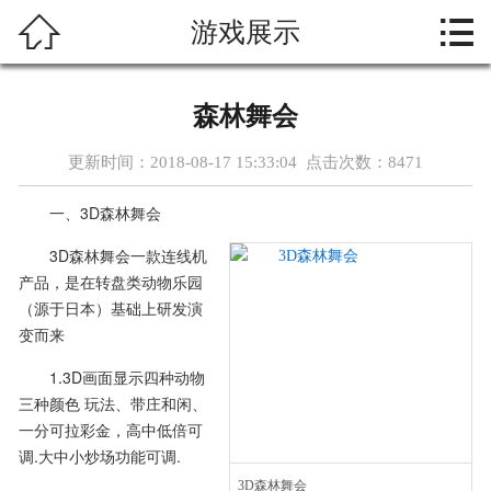



游戏展示
首页
关于我们
森林舞会
热门游戏
更新时间：2018-08-17 15:33:04 点击次数：
8471
新闻资讯
一、3D森林舞会
3D森林舞会一款连线机
游戏展示
产品，是在转盘类动物乐园
（源于日本）基础上研发演
在线留言
变而来
游戏攻略
1.3D画面显示四种动物
三种颜色 玩法、带庄和闲、
一分可拉彩金，高中低倍可
联系我们
调.大中小炒场功能可调.
游戏下载
3D森林舞会